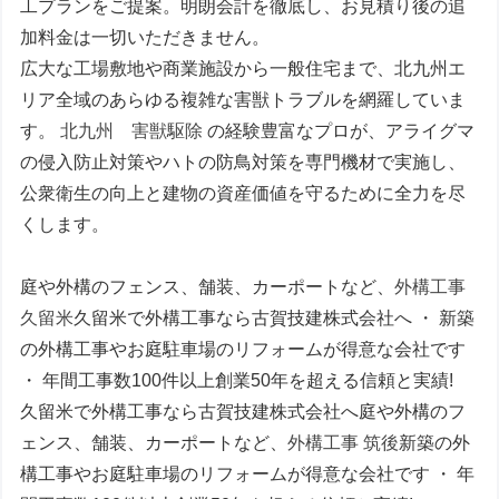
工プランをご提案。明朗会計を徹底し、お見積り後の追
加料金は一切いただきません。
広大な工場敷地や商業施設から一般住宅まで、北九州エ
リア全域のあらゆる複雑な害獣トラブルを網羅していま
す。
北九州 害獣駆除
の経験豊富なプロが、アライグマ
の侵入防止対策やハトの防鳥対策を専門機材で実施し、
公衆衛生の向上と建物の資産価値を守るために全力を尽
くします。
庭や外構のフェンス、舗装、カーポートなど、
外構工事
久留米
久留米で外構工事なら古賀技建株式会社へ ・ 新築
の外構工事やお庭駐車場のリフォームが得意な会社です
・ 年間工事数100件以上創業50年を超える信頼と実績!
久留米で外構工事なら古賀技建株式会社へ庭や外構のフ
ェンス、舗装、カーポートなど、
外構工事 筑後
新築の外
構工事やお庭駐車場のリフォームが得意な会社です ・ 年