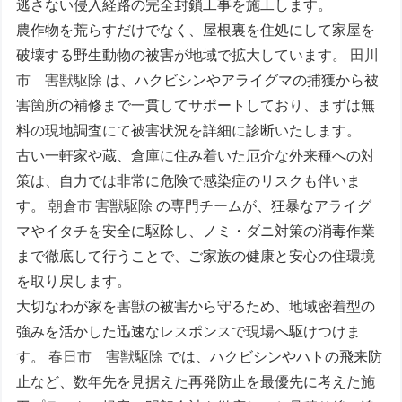
逃さない侵入経路の完全封鎖工事を施工します。
農作物を荒らすだけでなく、屋根裏を住処にして家屋を
破壊する野生動物の被害が地域で拡大しています。
田川
市 害獣駆除
は、ハクビシンやアライグマの捕獲から被
害箇所の補修まで一貫してサポートしており、まずは無
料の現地調査にて被害状況を詳細に診断いたします。
古い一軒家や蔵、倉庫に住み着いた厄介な外来種への対
策は、自力では非常に危険で感染症のリスクも伴いま
す。
朝倉市 害獣駆除
の専門チームが、狂暴なアライグ
マやイタチを安全に駆除し、ノミ・ダニ対策の消毒作業
まで徹底して行うことで、ご家族の健康と安心の住環境
を取り戻します。
大切なわが家を害獣の被害から守るため、地域密着型の
強みを活かした迅速なレスポンスで現場へ駆けつけま
す。
春日市 害獣駆除
では、ハクビシンやハトの飛来防
止など、数年先を見据えた再発防止を最優先に考えた施