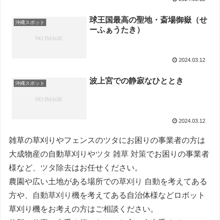
球王国最高の聖地・斎場御嶽（せ
沖縄スポット
ーふぁうたき）
2024.03.12
波上宮での静寂なひととき
沖縄スポット
2024.03.12
雑草の草刈りやフェンスのツタにお困りの事業者の方は
大成物産の自動草刈りや
ツタ 雑草 対策
でお困りの事業者
様など、
ツタ除去
はお任せください。
農園や広い土地がある場所での
草刈り 自動
を考えてある
方や、
自動草刈り機
を考えてある自治体様などロボット
草刈り機をお考えの方はご相談ください。