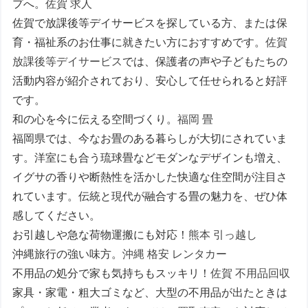
プへ。
佐賀 求人
佐賀で放課後等デイサービスを探している方、または保
育・福祉系のお仕事に就きたい方におすすめです。
佐賀
放課後等デイサービス
では、保護者の声や子どもたちの
活動内容が紹介されており、安心して任せられると好評
です。
和の心を今に伝える空間づくり。
福岡 畳
福岡県では、今なお畳のある暮らしが大切にされていま
す。洋室にも合う琉球畳などモダンなデザインも増え、
イグサの香りや断熱性を活かした快適な住空間が注目さ
れています。伝統と現代が融合する畳の魅力を、ぜひ体
感してください。
お引越しや急な荷物運搬にも対応！
熊本 引っ越し
沖縄旅行の強い味方。
沖縄 格安 レンタカー
不用品の処分で家も気持ちもスッキリ！
佐賀 不用品回収
家具・家電・粗大ゴミなど、大型の不用品が出たときは